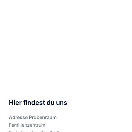
seine Tätigkeit als Dirigent an.
—
—————————————————————
—
——
—
vgl. Pfarrer Dr. Ludwig Hellriegel: „100 Jahre
Katholische Kirchenmusik Gau-Algesheim“,
Beiträge zur Geschichte des Gau-
*
Algesheimer Raumes (Hrsg.: Carl-Brilmayer-
Gesellschaft), Band 24/1988. Erschienen
anläßlich des 100jährigen Vereinsjubiläums.
Hier findest du uns
Adresse Probenraum
Familienzentrum